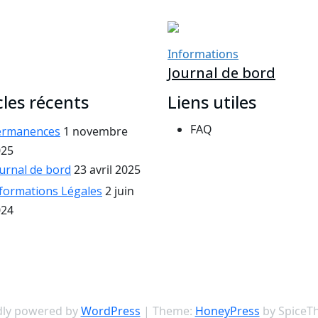
Informations
Journal de bord
cles récents
Liens utiles
FAQ
ermanences
1 novembre
025
urnal de bord
23 avril 2025
formations Légales
2 juin
024
dly powered by
WordPress
| Theme:
HoneyPress
by SpiceT