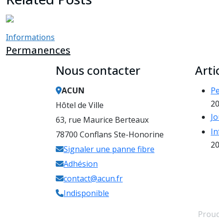
Informations
Permanences
Nous contacter
Arti
ACUN
P
2
Hôtel de Ville
Jo
63, rue Maurice Berteaux
In
78700 Conflans Ste-Honorine
2
Signaler une panne fibre
Adhésion
contact@acun.fr
Indisponible
Prou